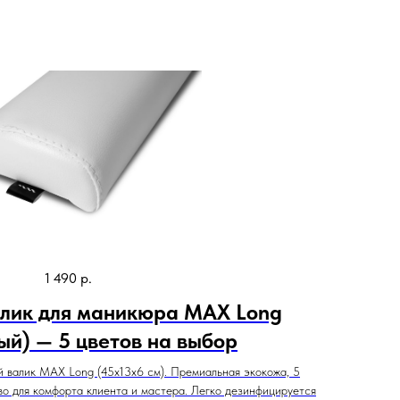
1 490
р.
лик для маникюра MAX Long
ый) — 5 цветов на выбор
 валик MAX Long (45х13х6 см). Премиальная экокожа, 5
во для комфорта клиента и мастера. Легко дезинфицируется