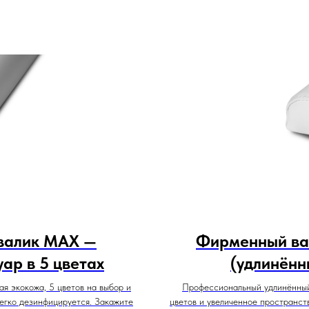
валик MAX —
Фирменный ва
ар в 5 цветах
(удлинённ
 экокожа, 5 цветов на выбор и
Профессиональный удлинённый
егко дезинфицируется. Закажите
цветов и увеличенное пространст