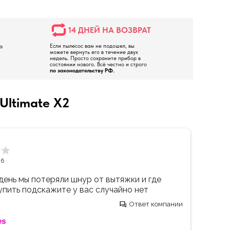
14 ДНЕЙ НА ВОЗВРАТ
Если пылесос вам не подошел, вы
а
можете вернуть его в течение двух
недель. Просто сохраните прибор в
состоянии нового. Всё честно и строго
по
законодательству РФ.
ltimate X2
Еле
26
29 и
Оче
пыль
лго не могла выбрать вытяжку для работы,