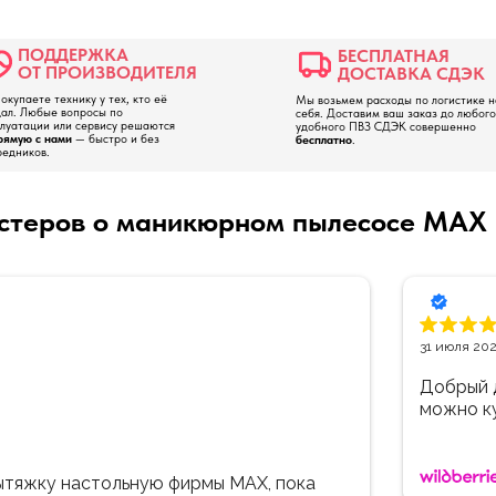
ПОДДЕРЖКА
БЕСПЛАТНАЯ
ОТ ПРОИЗВОДИТЕЛЯ
ДОСТАВКА СДЭК
окупаете технику у тех, кто её
Мы возьмем расходы по логистике н
дал. Любые вопросы по
себя. Доставим ваш заказ до любого
плуатации или сервису решаются
удобного ПВЗ СДЭК совершенно
рямую с нами
— быстро и без
бесплатно
.
редников.
стеров о маникюрном пылесосе MAX U
Ольга
31 июля 20
мы потеряли шнур от вытяжки и где
 подскажите у вас случайно нет
Ответ компании
Очень до