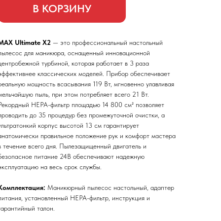
В КОРЗИНУ
MAX Ultimate X2
— это профессиональный настольный
пылесос для маникюра, оснащенный инновационной
центробежной турбиной, которая работает в 3 раза
эффективнее классических моделей. Прибор обеспечивает
реальную мощность всасывания 119 Вт, мгновенно улавливая
мельчайшую пыль, при этом потребляет всего 21 Вт.
Рекордный HEPA-фильтр площадью 14 800 см² позволяет
проводить до 35 процедур без промежуточной очистки, а
ультратонкий корпус высотой 13 см гарантирует
анатомически правильное положение рук и комфорт мастера
в течение всего дня. Пылезащищенный двигатель и
безопасное питание 24В обеспечивают надежную
эксплуатацию на весь срок службы.
Комплектация:
Маникюрный пылесос настольный, адаптер
питания, установленный HEPA-фильтр, инструкция и
гарантийный талон.