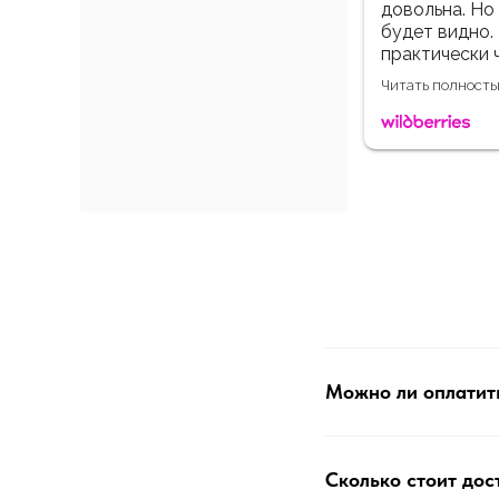
первая неделя пользования. Дальше
 всасывает отлично, стол
й. До этого была вытяжка космос с
х менять, тут все достаточно
Ответ компании
, что шумные. По мне так
Можно ли оплатить
Сколько стоит дос