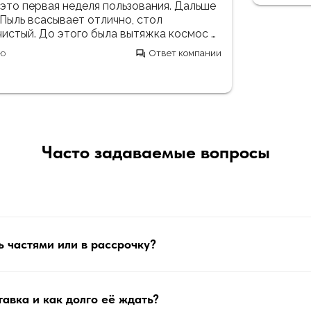
пару раз
которые
удивил, 
после пе
Читать по
это неза
стол чис
практиче
немного 
рука воо
прямая в
покупке 
Часто задаваемые вопросы
 частями или в рассрочку?
тавка и как долго её ждать?