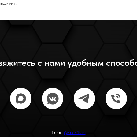
водителя.
вяжитесь с нами удобным способ
Email:
i@max4u.ru