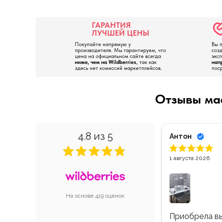
ГАРАНТИЯ
ЛУЧШЕЙ ЦЕНЫ
Покупайте напрямую у
Вы п
производителя. Мы гарантируем, что
соз
цена на официальном сайте всегда
экс
ниже, чем на Wildberries
, так как
нап
здесь нет комиссий маркетплейсов.
пос
Отзывы ма
4.8
из 5
31 июля 2026
Добрый день 
можно купить
На основе 419 оценок
стольную фирмы MAX, пока