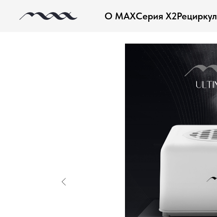
О MAX
Серия X2
Рецирку